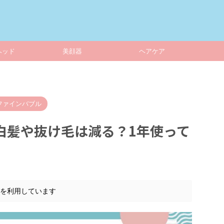
ヘッド
美顔器
ヘアケア
ファインバブル
白髪や抜け毛は減る？1年使って
告を利用しています