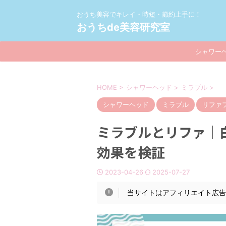
おうち美容でキレイ・時短・節約上手に！
おうちde美容研究室
シャワー
HOME
>
シャワーヘッド
>
ミラブル
>
シャワーヘッド
ミラブル
リファ
ミラブルとリファ｜
効果を検証
2023-04-26
2025-07-27
当サイトはアフィリエイト広