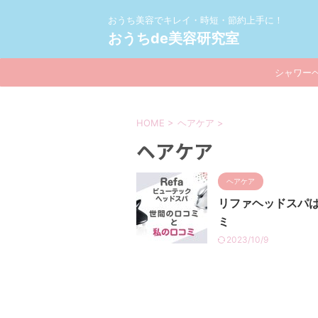
おうち美容でキレイ・時短・節約上手に！
おうちde美容研究室
シャワー
HOME
>
ヘアケア
>
ヘアケア
ヘアケア
リファヘッドスパ
ミ
2023/10/9